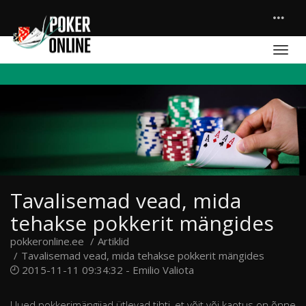
Tavalisemad vead, mida
tehakse pokkerit mängides
pokkeronline.ee
Artiklid
Tavalisemad vead, mida tehakse pokkerit mängides
2015-11-11 09:34:32 -
Emilio Valiota
Uued pokkerimängijad ütlevad tihti, et võit või kaotus on õnne