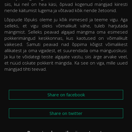
siis, kui neil on hea käsi, õpivad kogenud mängijad kiiresti
nende käitumist lugema ja võtavad kõik nende žetoonid.
Lõppude lõpuks oleme ju kõik inimesed ja teeme vigu. Aga
selleks, et vigu oleks võimalikult vähe, tuleb harjutada
mängimist. Selleks peavad algajad mängima oma esimesed
pokkerimängud keskkonnas, kus kaotused on võimalikult
väikesed. Samuti peavad nad õppima kõigist võimalikest
allikatest ja oma vigadest, et suurendada oma mänguoskusi.
Ja kui te võidategi teiste algajate vastu, siis ärge arvake veel,
et nüüd oskate pokkerit mängida. Ka see on viga, mille uued
mängijad tihti teevad.
Share on facebook
Share on twitter