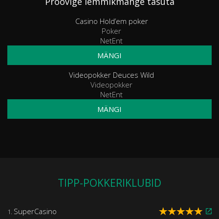
Proovige lemmikmänge tasuta
Casino Hold’em poker
Poker
NetEnt
MÄNGI
Videopokker Deuces Wild
Videopokker
NetEnt
MÄNGI
TIPP-POKKERIKLUBID
SuperCasino
1.