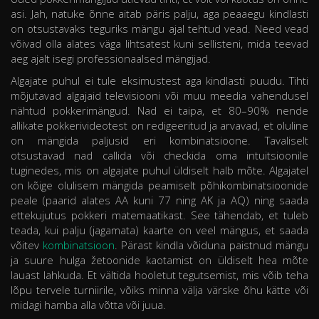
asi. Jah, natuke õnne aitab päris palju, aga peaaegu kindlasti
on otsustavaks teguriks mängu ajal tehtud vead. Need vead
võivad olla alates väga lihtsatest kuni sellisteni, mida teevad
aeg ajalt isegi professionaalsed mängijad.
Algajate puhul ei tule eksimustest aga kindlasti puudu. Tihti
mõjutavad algajaid televisiooni või muu meedia vahendusel
nähtud pokkerimängud. Nad ei taipa, et 80–90% nende
allikate pokkerivideotest on redigeeritud ja arvavad, et oluline
on mängida paljusid eri kombinatsioone. Tavaliselt
otsustavad nad callida või checkida oma intuitsioonile
tuginedes, mis on algajate puhul üldiselt halb mõte. Algajatel
on kõige olulisem mängida peamiselt põhikombinatsioonide
peale (paarid alates AA kuni 77 ning AK ja AQ) ning saada
ettekujutus pokkeri matemaatikast. See tähendab, et tuleb
teada, kui palju (jagamata) kaarte on veel mängus, et saada
võitev
kombinatsioon
. Pärast kindla võiduna paistnud mängu
ja suure hulga žetoonide kaotamist on üldiselt hea mõte
lauast lahkuda. Et vältida hooletut tegutsemist, mis võib teha
lõpu tervele turniirile, võiks minna välja värske õhu kätte või
midagi hamba alla võtta või juua.