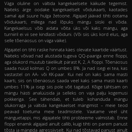
Väga oluline on vältida kangekaelsete käikude tegemist.
Näiteks ärge oodake kangekaelselt võidukaarti, kaotades
samal ajal suure hulga žetoone. Algajad jäävad tihti ootama
võidukaarti, millega nad lõpuks mängu siiski ei võida.
Kangekaelsus võib aidata võita üks või kaks mängu, aga
turniiril ei vii see kindlasti võiduni. (Või siis üks kord elus, aga
selle tõenäosus on väga väike).
Algajatel on tihti raske hinnata käes olevate kaartide väärtust.
Näiteks võivad nad alustada tugeva QQ-paariga enne floppi,
aga olukord muutub täielikult pärast K, 2, A floppi. Tõenäosus
saada nüüd kolmas Q on umbes 8%. Ja nad isegi ei tea, kas
vastastel on AA- või KK-paar. Kui neil on kaks sama masti
kaarti, siis on tõenäosus saada veel kaks sama masti kaarti
umbes 11% ja isegi siis pole võit tagatud. Kõige tähtsam on
mängu hästi analüüsida ja selleks on vaja palju kogemusi
pokkeriga. See tähendab, et tuleb kohanduda mängu
olukorraga ja vältida kangekaelset mängimist – meie teod
peavad toetuma meie teadmistele. Vaatame veel üht
mänguetappi, mis algajatele tihti probleeme valmistab. Enne
floppi enamik algajaid ainult callib, kuigi tihti on parem panust
tõsta ja mängida agressiivselt. Kui nad tõstavad panust ainult