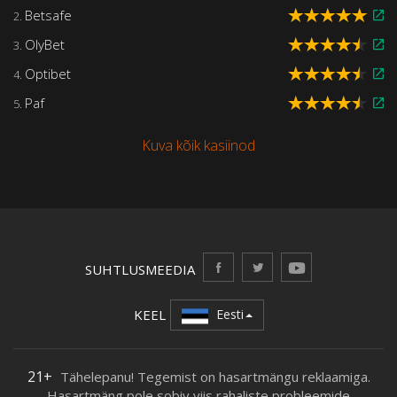
Betsafe
2.
OlyBet
3.
Optibet
4.
Paf
5.
Kuva kõik kasiinod
SUHTLUSMEEDIA
KEEL
Eesti
21+
Tähelepanu! Tegemist on hasartmängu reklaamiga.
Hasartmäng pole sobiv viis rahaliste probleemide